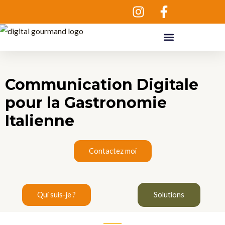
Aller
au
contenu
Communication Digitale
pour la Gastronomie
Italienne
Contactez moi
Qui suis-je ?
Solutions