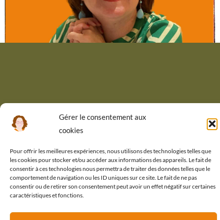
Gérer le consentement aux
cookies
Pour offrir les meilleures expériences, nous utilisons des technologies telles que
les cookies pour stocker et/ou accéder aux informations des appareils. Le fait de
consentir à ces technologies nous permettra de traiter des données telles que le
comportement de navigation ou les ID uniques sur ce site. Le fait de ne pas
Vous avez des besoins en
consentir ou de retirer son consentement peut avoir un effet négatif sur certaines
caractéristiques et fonctions.
communication digitale ?