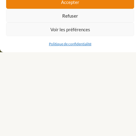
Accepter
Faites appel à une
Refuser
experte
Voir les préférences
Politique de confidentialité
On En Parle ?