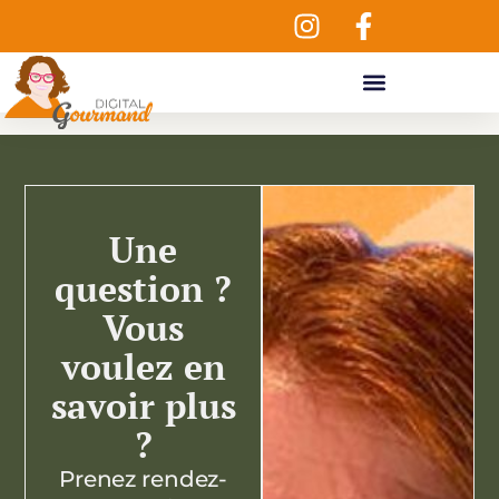
Aller
au
contenu
Une
question ?
Vous
voulez en
savoir plus
?
Prenez rendez-