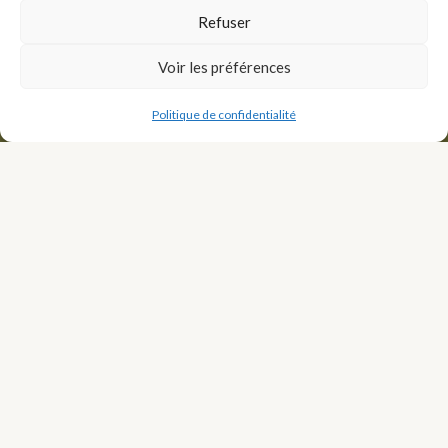
communication digitale ?
Refuser
Faites appel à une
Voir les préférences
experte
Politique de confidentialité
On En Parle ?